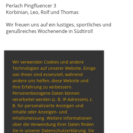
Perlach Pingfluencer 3
Korbinian, Leo, Rolf und Thomas
Wir freuen uns auf ein lustiges, sportliches und
genußreiches Wochenende in Südtirol!
Wir verwenden Cookies und andere
Technologien auf unserer Website. Einige
von ihnen sind essenziell, während
andere uns helfen, diese Website und
Ihre Erfahrung zu verbessern.
Personenbezogene Daten können
verarbeitet werden (z. B. IP-Adressen), z.
B. für personalisierte Anzeigen und
Inhalte oder Anzeigen- und
Inhaltsmessung. Weitere Informationen
über die Verwendung Ihrer Daten finden
Sie in unserer Datenschutzerklärung. Sie