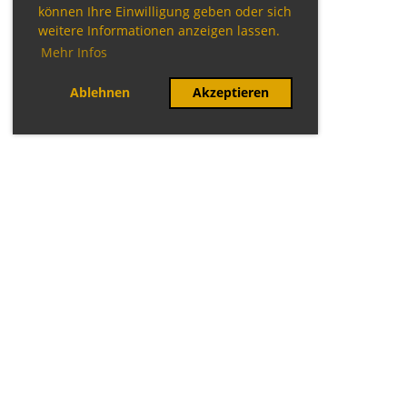
können Ihre Einwilligung geben oder sich
weitere Informationen anzeigen lassen.
Mehr Infos
Ablehnen
Akzeptieren
© TTC Perlach
Verein
Kinder/Jugend
Erwachsene
Kontakt