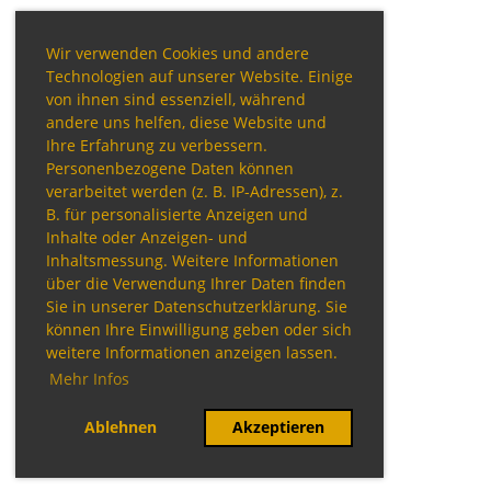
Wir verwenden Cookies und andere
Technologien auf unserer Website. Einige
von ihnen sind essenziell, während
andere uns helfen, diese Website und
Ihre Erfahrung zu verbessern.
Personenbezogene Daten können
verarbeitet werden (z. B. IP-Adressen), z.
B. für personalisierte Anzeigen und
Inhalte oder Anzeigen- und
Inhaltsmessung. Weitere Informationen
über die Verwendung Ihrer Daten finden
Sie in unserer Datenschutzerklärung. Sie
können Ihre Einwilligung geben oder sich
weitere Informationen anzeigen lassen.
Mehr Infos
Ablehnen
Akzeptieren