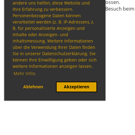
genossen.
andere uns helfen, diese Website und
Ein Besuch beim 
Ihre Erfahrung zu verbessern.
Personenbezogene Daten können
verarbeitet werden (z. B. IP-Adressen), z.
B. für personalisierte Anzeigen und
Inhalte oder Anzeigen- und
Inhaltsmessung. Weitere Informationen
über die Verwendung Ihrer Daten finden
Sie in unserer Datenschutzerklärung. Sie
können Ihre Einwilligung geben oder sich
weitere Informationen anzeigen lassen.
Mehr Infos
Ablehnen
Akzeptieren
© TTC Perlach