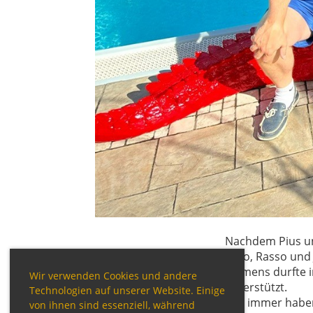
Nachdem Pius und
Caro, Rasso und 
Clemens durfte in
Wir verwenden Cookies und andere
unterstützt.
Technologien auf unserer Website. Einige
Wie immer haben 
von ihnen sind essenziell, während