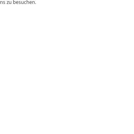
uns zu besuchen.
Verein
Kinder/Jugend