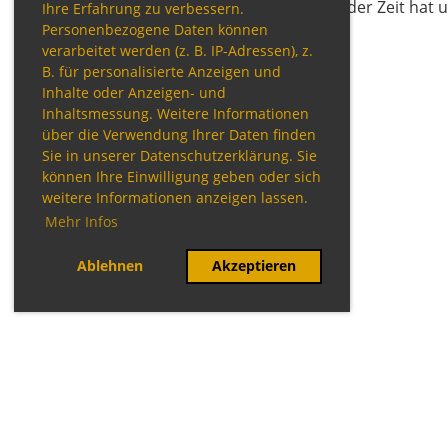
wieder Zeit hat 
Ihre Erfahrung zu verbessern.
Personenbezogene Daten können
verarbeitet werden (z. B. IP-Adressen), z.
B. für personalisierte Anzeigen und
Inhalte oder Anzeigen- und
Inhaltsmessung. Weitere Informationen
über die Verwendung Ihrer Daten finden
Sie in unserer Datenschutzerklärung. Sie
können Ihre Einwilligung geben oder sich
weitere Informationen anzeigen lassen.
Mehr Infos
Ablehnen
Akzeptieren
© TTC Perlach