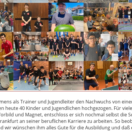
emens als Trainer und Jugendleiter den Nachwuchs von eine
en heute 40 Kinder und Jugendlichen hochgezogen. Für viel
Vorbild und Magnet, entschloss er sich nochmal selbst die 
rankfurt an seiner beruflichen Karriere zu arbeiten. So beob
d wir wünschen ihm alles Gute für die Ausbildung und daß 