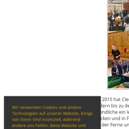
Seit 2015 hat Cl
Kindern bis zu d
Wir verwenden Cookies und andere
Jugendliche ein 
Technologien auf unserer Website. Einige
drücken und in F
von ihnen sind essenziell, während
aus der Ferne un
andere uns helfen, diese Website und