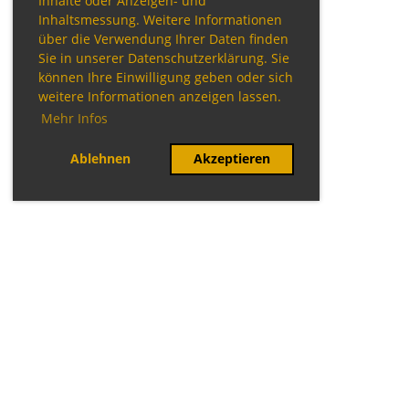
Inhalte oder Anzeigen- und
Inhaltsmessung. Weitere Informationen
über die Verwendung Ihrer Daten finden
Sie in unserer Datenschutzerklärung. Sie
können Ihre Einwilligung geben oder sich
weitere Informationen anzeigen lassen.
Mehr Infos
Ablehnen
Akzeptieren
© TTC Perlach
Verein
Kinder/Jugend