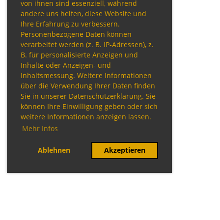
von ihnen sind essenziell, während
andere uns helfen, diese Website und
Ihre Erfahrung zu verbessern.
Personenbezogene Daten können
verarbeitet werden (z. B. IP-Adressen), z.
B. für personalisierte Anzeigen und
Inhalte oder Anzeigen- und
Inhaltsmessung. Weitere Informationen
über die Verwendung Ihrer Daten finden
Sie in unserer Datenschutzerklärung. Sie
können Ihre Einwilligung geben oder sich
weitere Informationen anzeigen lassen.
Mehr Infos
Ablehnen
Akzeptieren