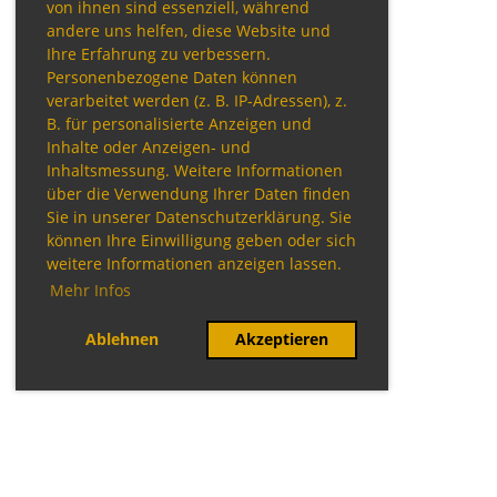
von ihnen sind essenziell, während
andere uns helfen, diese Website und
Ihre Erfahrung zu verbessern.
Personenbezogene Daten können
verarbeitet werden (z. B. IP-Adressen), z.
B. für personalisierte Anzeigen und
Inhalte oder Anzeigen- und
Inhaltsmessung. Weitere Informationen
über die Verwendung Ihrer Daten finden
Sie in unserer Datenschutzerklärung. Sie
können Ihre Einwilligung geben oder sich
weitere Informationen anzeigen lassen.
Mehr Infos
Ablehnen
Akzeptieren