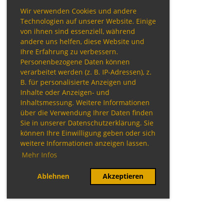
Wir verwenden Cookies und andere
Technologien auf unserer Website. Einige
von ihnen sind essenziell, während
andere uns helfen, diese Website und
Ihre Erfahrung zu verbessern.
Personenbezogene Daten können
verarbeitet werden (z. B. IP-Adressen), z.
B. für personalisierte Anzeigen und
Inhalte oder Anzeigen- und
Inhaltsmessung. Weitere Informationen
über die Verwendung Ihrer Daten finden
Sie in unserer Datenschutzerklärung. Sie
können Ihre Einwilligung geben oder sich
weitere Informationen anzeigen lassen.
Mehr Infos
Ablehnen
Akzeptieren