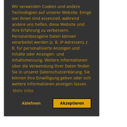
Wir verwenden Cookies und andere
Technologien auf unserer Website. Einige
von ihnen sind essenziell, während
andere uns helfen, diese Website und
Ihre Erfahrung zu verbessern.
Personenbezogene Daten können
verarbeitet werden (z. B. IP-Adressen), z.
B. für personalisierte Anzeigen und
Inhalte oder Anzeigen- und
Inhaltsmessung. Weitere Informationen
über die Verwendung Ihrer Daten finden
Sie in unserer Datenschutzerklärung. Sie
können Ihre Einwilligung geben oder sich
weitere Informationen anzeigen lassen.
Mehr Infos
Ablehnen
Akzeptieren