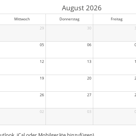
August 2026
Mittwoch
Donnerstag
Freitag
29
30
05
06
12
13
19
20
26
27
02
03
utlook, iCal oder Mobilgeräte hinzufügen)