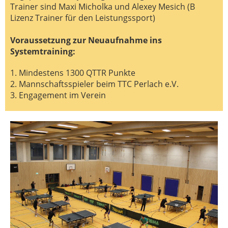
Trainer sind Maxi Micholka und Alexey Mesich (B
Lizenz Trainer für den Leistungssport)
Voraussetzung zur Neuaufnahme ins
Systemtraining:
1. Mindestens 1300 QTTR Punkte
2. Mannschaftsspieler beim TTC Perlach e.V.
3. Engagement im Verein