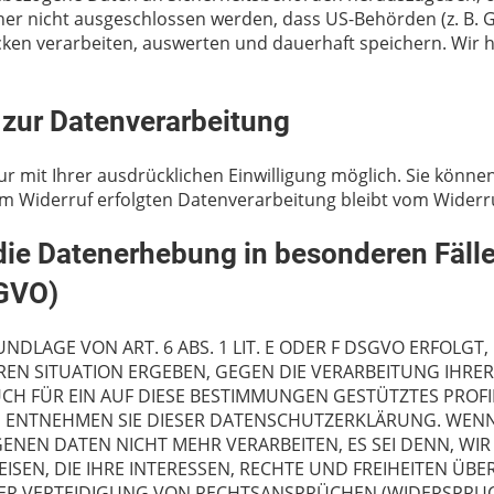
her nicht ausgeschlossen werden, dass US-Behörden (z. B. 
en verarbeiten, auswerten und dauerhaft speichern. Wir h
g zur Datenverarbeitung
mit Ihrer ausdrücklichen Einwilligung möglich. Sie können e
um Widerruf erfolgten Datenverarbeitung bleibt vom Widerr
ie Datenerhebung in besonderen Fäll
SGVO)
LAGE VON ART. 6 ABS. 1 LIT. E ODER F DSGVO ERFOLGT, 
EREN SITUATION ERGEBEN, GEGEN DIE VERARBEITUNG IH
UCH FÜR EIN AUF DIESE BESTIMMUNGEN GESTÜTZTES PROFI
, ENTNEHMEN SIE DIESER DATENSCHUTZERKLÄRUNG. WENN
ENEN DATEN NICHT MEHR VERARBEITEN, ES SEI DENN, 
SEN, DIE IHRE INTERESSEN, RECHTE UND FREIHEITEN ÜB
 VERTEIDIGUNG VON RECHTSANSPRÜCHEN (WIDERSPRUCH N