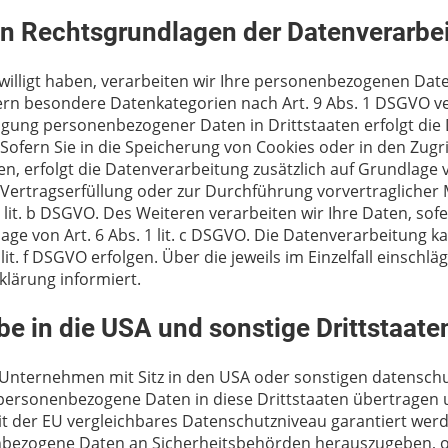
n Rechtsgrundlagen der Datenverarbei
willigt haben, verarbeiten wir Ihre personenbezogenen Daten 
fern besondere Datenkategorien nach Art. 9 Abs. 1 DSGVO ve
ragung personenbezogener Daten in Drittstaaten erfolgt di
 Sofern Sie in die Speicherung von Cookies oder in den Zugrif
ben, erfolgt die Datenverarbeitung zusätzlich auf Grundlage v
ur Vertragserfüllung oder zur Durchführung vorvertraglicher
 lit. b DSGVO. Des Weiteren verarbeiten wir Ihre Daten, sofe
lage von Art. 6 Abs. 1 lit. c DSGVO. Die Datenverarbeitung 
 lit. f DSGVO erfolgen. Über die jeweils im Einzelfall einsch
lärung informiert.
e in die USA und sonstige Drittstaate
ternehmen mit Sitz in den USA oder sonstigen datenschutz
 personenbezogene Daten in diese Drittstaaten übertragen 
it der EU vergleichbares Datenschutzniveau garantiert werd
bezogene Daten an Sicherheitsbehörden herauszugeben, oh