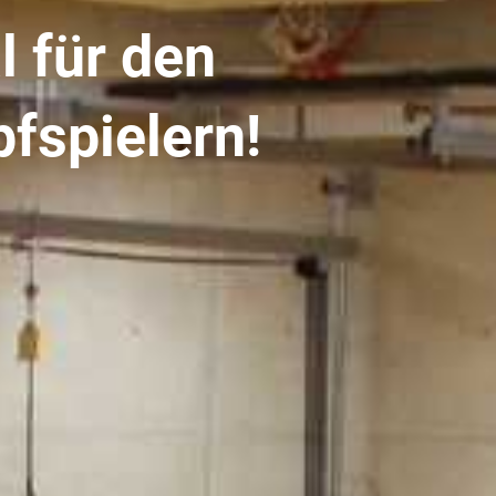
l für den
fspielern!